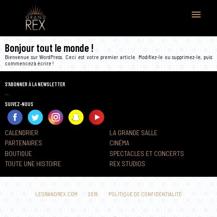
menu
Bonjour tout le monde !
Bienvenue sur WordPress. Ceci est votre premier article. Modifiez-le ou supprimez-le, puis
commencez à écrire !
S’ABONNER À LA NEWSLETTER
…
SUIVEZ-NOUS
CALENDRIER
LA GRANDE SALLE
PARTENAIRES
CINÉMA
BOUTIQUE
SPECTACLES ET CONCERTS
TOUTE UNE HISTOIRE
REX STUDIOS
LEGRANDREX.COM
2019
POLITIQUE DE CONFIDENTIALITÉ