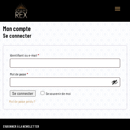
menu
Mon compte
Se connecter
Obligatoire
Identifiant ou e-mail
*
Obligatoire
Mot de passe
*
Se connecter
Se souvenir de moi
Mot de passe perdu ?
S’ABONNER À LA NEWSLETTER