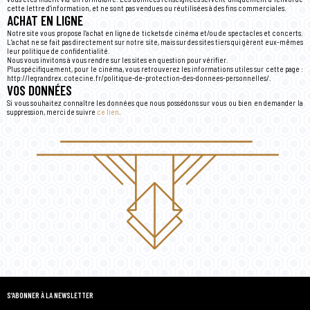
cette lettre d’information, et ne sont pas vendues ou réutilisées à des fins commerciales.
ACHAT EN LIGNE
Notre site vous propose l’achat en ligne de tickets de cinéma et/ou de spectacles et concerts.
L’achat ne se fait pas directement sur notre site, mais sur des sites tiers qui gèrent eux-mêmes
leur politique de confidentialité.
Nous vous invitons à vous rendre sur les sites en question pour vérifier.
Plus spécifiquement, pour le cinéma, vous retrouverez les informations utiles sur cette page :
http://legrandrex.cotecine.fr/politique-de-protection-des-donnees-personnelles/.
VOS DONNÉES
Si vous souhaitez connaître les données que nous possédons sur vous ou bien en demander la
suppression, merci de suivre
ce lien
.
S’ABONNER À LA NEWSLETTER
…