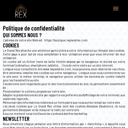
menu
Politique de confidentialité
QUI SOMMES NOUS ?
L’adresse de notre site Web est : https://boutique.legrandrex.com.
COOKIES
Le Grand Rex attache une attention particulière à votre information sur l’emploi des cookies.
Cette page a pour but de vous sensibiliser à leur utilisation ainsi que vous informer de leur
utilisation.
Un cookie est un fichier texte de taille limitée déposé par le navigateur et stocké sur votre
terminal (ordinateur, smartphone, tablette, …) lors de votre visite sur un site internet.
Lorsque vous consultez le site www.legrandrex.com, nous pouvons, sous réserve de vos choix,
être amenés à installer des cookies sur votre navigateur. Lorsque vous vous connecterez sur
le site avec le même terminal, le navigateur pourra utiliser les données du cookie installé
pour les transmettre au site.
Ces derniers sont importants pour le bon fonctionnement du site, ils permettent notamment
de :
Personnaliser le contenu proposé sur notre site;
Adapter la présentations du site par rapport à vos préférences d’affichage de votre terminal, aux
matériels, logiciels, …
Mémoriser des informations relatives à un formulaire que vous auriez rempli sur notre site.
Les seuls cookies que Le Grand Rex utilise sont des cookies d’analyse d’audience, ils nous
permettent d’analyser et de mesurer le trafic sur notre site.
À aucun moment nous n’utilisons les cookies à des fins marketing.
NEWSLETTER
Nous émettons chaque semaine une lettre d’information, par « mailchimp », à laquelle vous
vous êtes inscrit via un formulaire. Les données renseignées servent uniquement à l’envoi de