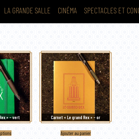
LA GRANDE SALLE
CINÉMA
SPECTACLES ET CON
rié
u
lus
écent
u
lus
ncien
Rex » – vert
Carnet « Le grand Rex » – or
Ce
options
Ajouter au panier
produit