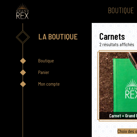
BOUTIQUE
Carnets
LA BOUTIQUE
T
2 résultats affichés
d
p
Boutique
r
a
p
Panier
a
Mon compte
Carnet « Grand 
Choix des 