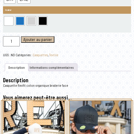
Couleur
quantité
Ajouter au panier
de
Casquette
brodée
"Grand
UGS :
ND
Catégories :
Casquettes
,
Textile
REX"
-
Bleue
Description
Informations complémentaires
Description
Casquette flexfit coton organique broderie face
Vous aimerez peut-être aussi…