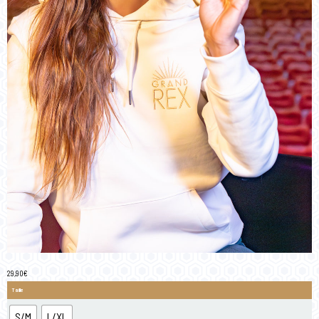
29,90
€
Taille
S/M
L/XL