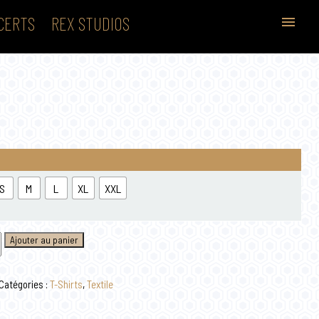
CERTS
REX STUDIOS
menu
S
M
L
XL
XXL
Ajouter au panier
Catégories :
T-Shirts
,
Textile