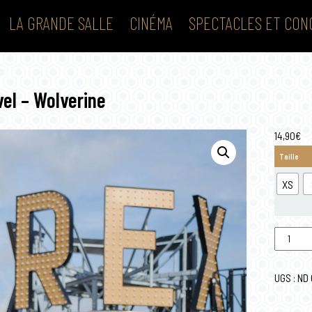
LA GRANDE SALLE
CINÉMA
SPECTACLES ET CON
vel – Wolverine
14,90
€
Taille
XS
quantité
de
T-
shirt
UGS :
ND
Marvel
-
Wolverine