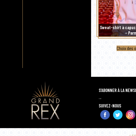
Sweat-shirt à capuc
– Par
Choix des 
S’ABONNER À LA NEW
…
SUIVEZ-NOUS