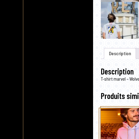
Description
Description
T-shirt marvel – Wolv
Produits simi