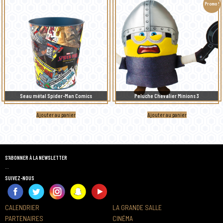
Promo !
Seau métal Spider-Man Comics
Peluche Chevalier Minions 3
Ajouter au panier
Ajouter au panier
S’ABONNER À LA NEWSLETTER
…
SUIVEZ-NOUS
CALENDRIER
LA GRANDE SALLE
PARTENAIRES
CINÉMA