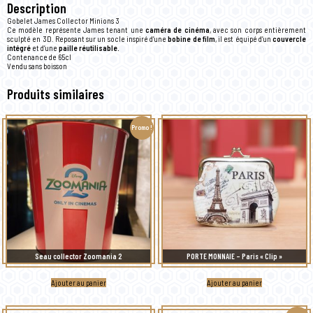
Description
Gobelet James Collector Minions 3
Ce modèle représente James tenant une
caméra de cinéma
, avec son corps entièrement
sculpté en 3D. Reposant sur un socle inspiré d’une
bobine de film
, il est équipé d’un
couvercle
intégré
et d’une
paille réutilisable.
Contenance de 65cl
Vendu sans boisson
Produits similaires
Promo !
Seau collector Zoomania 2
PORTE MONNAIE – Paris « Clip »
Ajouter au panier
Ajouter au panier