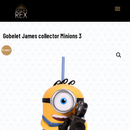
menu
Gobelet James collector Minions 3
Promo !