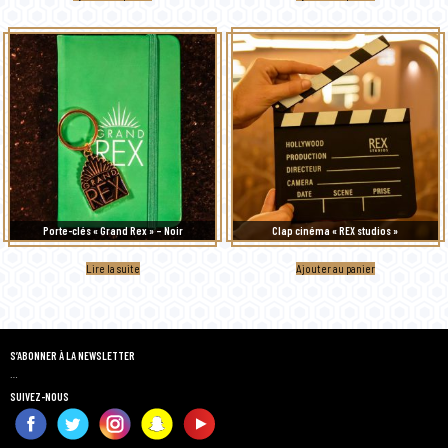
Porte-clés « Grand Rex » – Noir
Clap cinéma « REX studios »
Lire la suite
Ajouter au panier
S’ABONNER À LA NEWSLETTER
…
SUIVEZ-NOUS