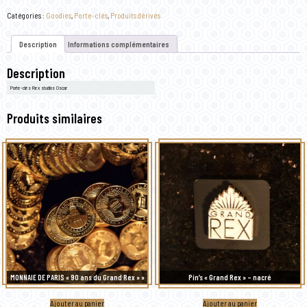
clés
"Rex
Catégories :
Goodies
,
Porte-clés
,
Produits dérivés
Studios"
-
Oscar
Description
Informations complémentaires
Description
Porte-clés Rex studios Oscar
Produits similaires
MONNAIE DE PARIS « 90 ans du Grand Rex » »
Pin’s « Grand Rex » – nacré
Ajouter au panier
Ajouter au panier