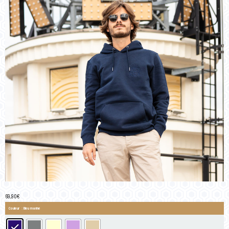
69,90
€
Couleur
: Bleu marine