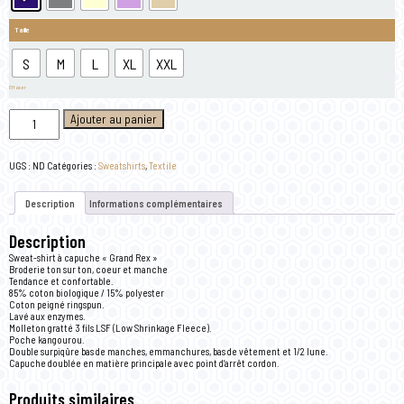
Taille
S
M
L
XL
XXL
Effacer
quantité
Ajouter au panier
de
Sweat-
shirt
à
UGS :
ND
Catégories :
Sweatshirts
,
Textile
capuche
"Grand
Rex"
Description
Informations complémentaires
-
Bleu
marine
Description
Sweat-shirt à capuche « Grand Rex »
Broderie ton sur ton, coeur et manche
Tendance et confortable.
85% coton biologique / 15% polyester
Coton peigné ringspun.
Lavé aux enzymes.
Molleton gratté 3 fils LSF (Low Shrinkage Fleece).
Poche kangourou.
Double surpiqûre bas de manches, emmanchures, bas de vêtement et 1/2 lune.
Capuche doublée en matière principale avec point d’arrêt cordon.
Produits similaires