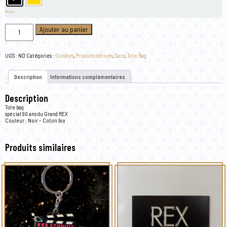
Effacer
quantité
Ajouter au panier
de
Tote
Bag
"Grand
UGS :
ND
Catégories :
Goodies
,
Produits dérivés
,
Sacs
,
Tote Bag
Rex,
Spécial
90
Description
Informations complémentaires
ans"
-
noir
Description
Tote bag
spécial 90 ans du Grand REX
Couleur : Noir – Coton bio
Produits similaires