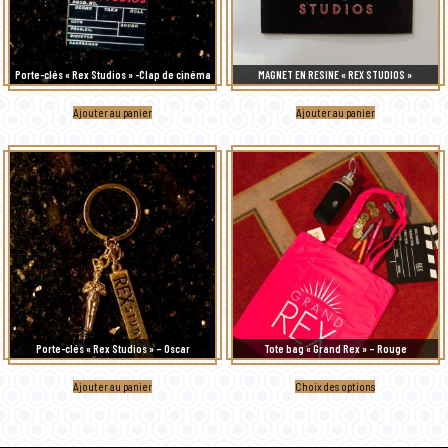
Porte-clés « Rex Studios » -Clap de cinéma
MAGNET EN RESINE « REX STUDIOS »
Ajouter au panier
Ajouter au panier
Porte-clés « Rex Studios » – Oscar
Tote bag « Grand Rex » – Rouge
Ce
Ajouter au panier
Choix des options
produit
a
plusieurs
variations.
Les