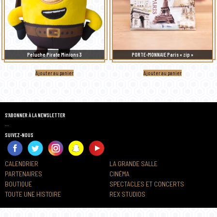
Peluche Pirate Minions 3
PORTE-MONNAIE Paris « zip »
Ajouter au panier
Ajouter au panier
S’ABONNER À LA NEWSLETTER
…
SUIVEZ-NOUS
CALENDRIER
LA GRANDE SALLE
PARTENAIRES
CINÉMA
BOUTIQUE
SPECTACLES ET CONCERTS
TOUTE UNE HISTOIRE
REX STUDIOS