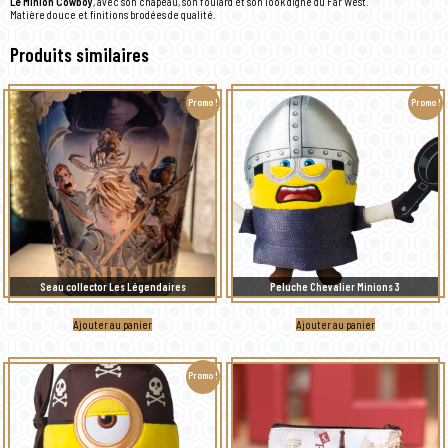
Le Minion Cowboy
, avec son chapeau, son foulard et son look digne du Far West.
Matière douce et finitions brodées de qualité.
Produits similaires
Promo !
Promo !
Seau collector Les Légendaires
Peluche Chevalier Minions 3
Ajouter au panier
Ajouter au panier
Promo !