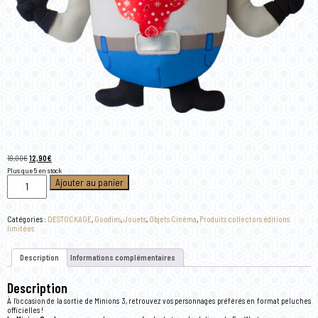
Le
Le
19,00
€
12,90
€
prix
prix
Plus que 5 en stock
initial
actuel
quantité
Ajouter au panier
était :
est :
de
19,00€.
12,90€.
Peluche
Cow-
boy
Catégories :
DESTOCKAGE
,
Goodies
,
Jouets
,
Objets Cinéma
,
Produits collectors éditions
Minions
limitées
3
Description
Informations complémentaires
Description
À l’occasion de la sortie de Minions 3, retrouvez vos personnages préférés en format peluches
officielles !