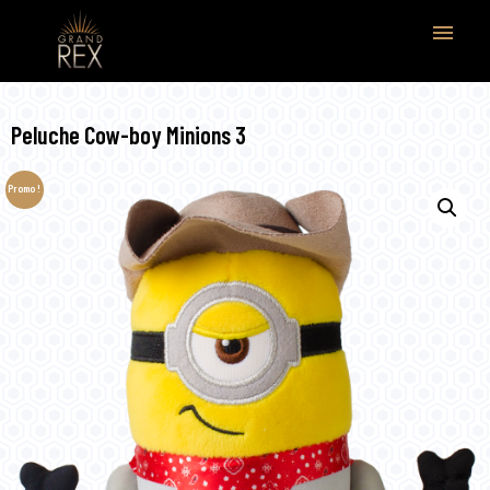
menu
Peluche Cow-boy Minions 3
Promo !